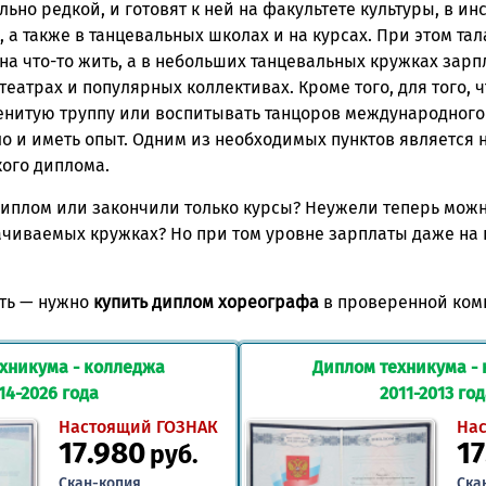
льно редкой, и готовят к ней на факультете культуры, в ин
 а также в танцевальных школах и на курсах. При этом та
на что-то жить, а в небольших танцевальных кружках зарп
театрах и популярных коллективах. Кроме того, для того, 
нитую труппу или воспитывать танцоров международного 
ло и иметь опыт. Одним из необходимых пунктов является
ого диплома.
диплом или закончили только курсы? Неужели теперь можно
чиваемых кружках? Но при том уровне зарплаты даже на 
сть — нужно
купить диплом хореографа
в проверенной ком
хникума - колледжа
Диплом техникума -
14-2026 года
2011-2013 го
Настоящий ГОЗНАК
На
17.980
17
руб.
Скан-копия
Ска