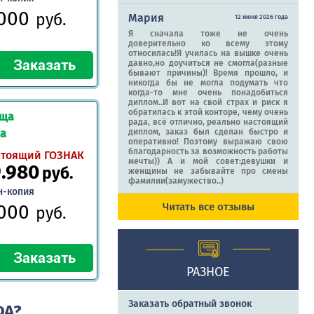
.000
руб.
Мария
12 июня 2026 года
Я сначала тоже не очень
доверительно ко всему этому
относилась!Я училась на вышке очень
давно,но доучиться не смогла(разные
бывают причины)! Время прошло, и
никогда бы не могла подумать что
когда-то мне очень понадобиться
диплом..И вот на свой страх и риск я
обратилась к этой конторе, чему очень
ища
рада, всё отлично, реально настоящий
да
диплом, заказ был сделан быстро и
оперативно! Поэтому выражаю свою
благодарность за возможность работы
стоящий ГОЗНАК
мечты)) А и мой совет:девушки и
9.980
руб.
женщины не забывайте про смены
фамилии(замужество..)
н-копия
.000
Читать все отзывы
руб.
РАЗНОЕ
Заказать обратный звонок
ФА?