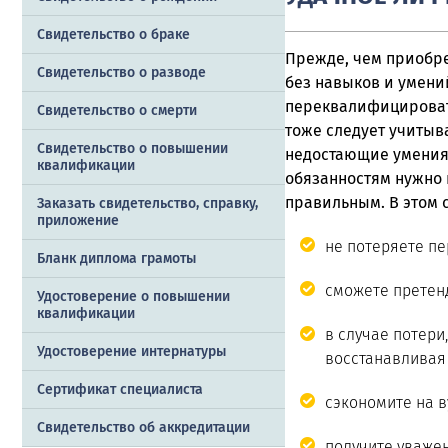
Свидетельство о браке
Прежде, чем
приобре
Свидетельство о разводе
без навыков и умений
переквалифицировать
Свидетельство о смерти
тоже следует учитыва
Свидетельство о повышении
недостающие умения 
квалификации
обязанностям нужно 
правильным. В этом 
Заказать cвидетельство, справку,
приложение
не потеряете пе
Бланк диплома грамоты
сможете претенд
Удостоверение о повышении
квалификации
в случае потери
Удостоверение интернатуры
восстанавливая 
Сертификат специалиста
сэкономите на в
Свидетельство об аккредитации
получите уважен