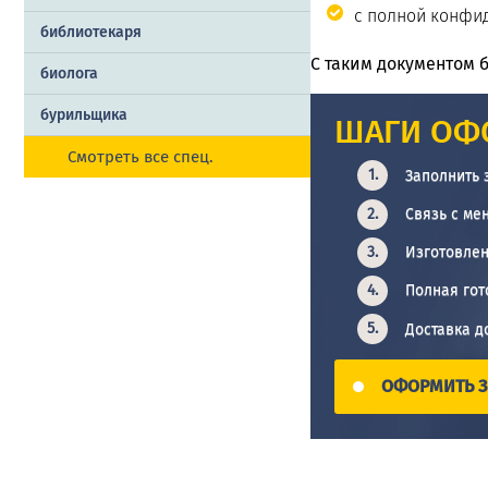
с полной конфи
библиотекаря
С таким документом 
биолога
бурильщика
ШАГИ ОФ
Смотреть все спец.
Заполнить 
Связь с ме
Изготовлен
Полная гот
Доставка д
ОФОРМИТЬ З