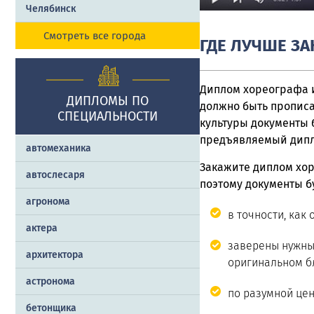
Челябинск
Смотреть все города
ГДЕ ЛУЧШЕ З
Диплом хореографа и
ДИПЛОМЫ ПО
должно быть прописа
СПЕЦИАЛЬНОСТИ
культуры документы 
предъявляемый дипл
автомеханика
Закажите диплом хо
автослесаря
поэтому документы б
агронома
в точности, как
актера
заверены нужны
архитектора
оригинальном бл
астронома
по разумной цен
бетонщика