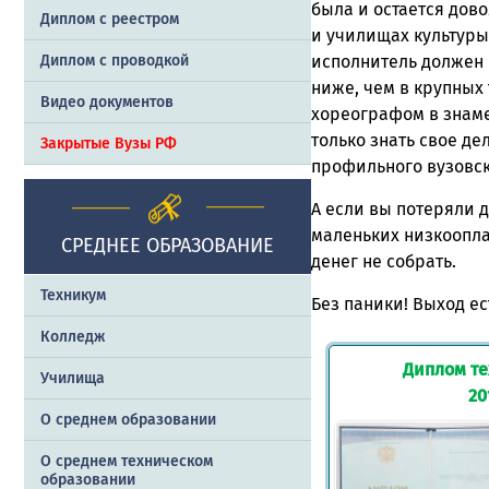
была и остается дово
Диплом с реестром
и училищах культуры,
исполнитель должен 
Диплом с проводкой
ниже, чем в крупных 
Видео документов
хореографом в знаме
только знать свое де
Закрытые Вузы РФ
профильного вузовск
А если вы потеряли 
маленьких низкоопла
СРЕДНЕЕ ОБРАЗОВАНИЕ
денег не собрать.
Техникум
Без паники! Выход е
Колледж
Диплом те
Училища
20
О среднем образовании
О среднем техническом
образовании