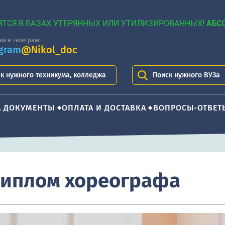
ЯТСЯ В БАЗАХ УТЕРЯННЫХ ИЛИ УТИЛИЗИРОВАННЫХ!
АБС
м в телеграм:
egram
@Nikol_doc
к нужного техникума, колледжа
Поиск нужного ВУЗа
А ДОКУМЕНТЫ
ОПЛАТА И ДОСТАВКА
ВОПРОСЫ-ОТВЕТ
диплом хореографа