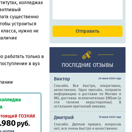
ститутах, колледжах
лантливый
лата существенно
чтобы устроиться
класса, нужно не
 наличие
 работать только в
поступление в вуз
ПОСЛЕДНИЕ ОТЗЫВЫ
Виктор
24 июня 2026 года
пании
Спасибо. Все быстро, оперативно,
качественно. Одна просьба, поправте
информацию о доставке по Москве и
МО, доставка исключительно EMSом (а
 колледжа
эти тюлени нерасторопны). В
да
остальном претензий никаких.
стоящий ГОЗНАК
Дмитрий
18 июня 2026 года
.980
руб.
Спасибо. Диплом пришел, вопросов
нет, все очень быстро и качественно.
н-копия