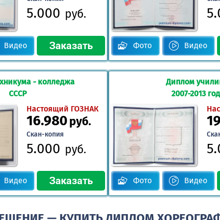
5.000
5
руб.
Видео
Фото
Видео
хникума - колледжа
Диплом учил
СССР
2007-2013 го
Настоящий ГОЗНАК
На
16.980
1
руб.
Скан-копия
Ска
5.000
5
руб.
Видео
Фото
Видео
РЕШЕНИЕ — КУПИТЬ ДИПЛОМ ХОРЕОГРА