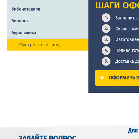
ШАГИ ОФ
библиотекаря
Заполнить 
биолога
Связь с ме
бурильщика
Изготовлен
Смотреть все спец.
Полная гот
Доставка д
ОФОРМИТЬ З
Для
ЗАДАЙТЕ ВОПРОС