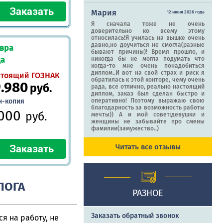
Мария
12 июня 2026 года
Я сначала тоже не очень
доверительно ко всему этому
относилась!Я училась на вышке очень
давно,но доучиться не смогла(разные
авра
бывают причины)! Время прошло, и
да
никогда бы не могла подумать что
когда-то мне очень понадобиться
диплом..И вот на свой страх и риск я
стоящий ГОЗНАК
обратилась к этой конторе, чему очень
9.980
руб.
рада, всё отлично, реально настоящий
диплом, заказ был сделан быстро и
н-копия
оперативно! Поэтому выражаю свою
благодарность за возможность работы
.000
руб.
мечты)) А и мой совет:девушки и
женщины не забывайте про смены
фамилии(замужество..)
Читать все отзывы
ЛОГА
РАЗНОЕ
Заказать обратный звонок
я на работу, не