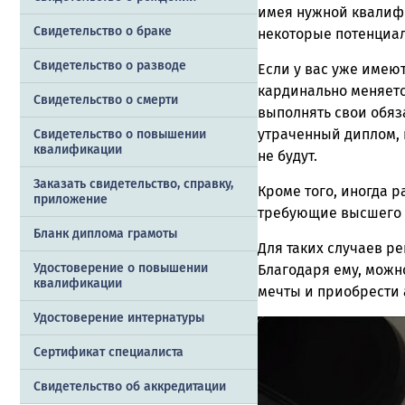
имея нужной квалифи
Свидетельство о браке
некоторые потенциал
Свидетельство о разводе
Если у вас уже имеют
кардинально меняетс
Свидетельство о смерти
выполнять свои обяза
утраченный диплом, 
Свидетельство о повышении
квалификации
не будут.
Заказать cвидетельство, справку,
Кроме того, иногда р
приложение
требующие высшего 
Бланк диплома грамоты
Для таких случаев р
Удостоверение о повышении
Благодаря ему, можно
квалификации
мечты и приобрести а
Удостоверение интернатуры
Сертификат специалиста
Свидетельство об аккредитации