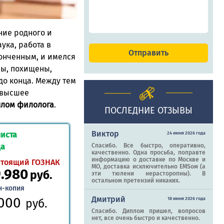
ние родного и
ука, работа в
конченным, и имелся
ны, похищены,
до конца. Между тем
 высшее
плом филолога
.
ПОСЛЕДНИЕ ОТЗЫВЫ
Виктор
иста
24 июня 2026 года
да
Спасибо. Все быстро, оперативно,
качественно. Одна просьба, поправте
информацию о доставке по Москве и
стоящий ГОЗНАК
МО, доставка исключительно EMSом (а
9.980
руб.
эти тюлени нерасторопны). В
остальном претензий никаких.
н-копия
.000
Дмитрий
18 июня 2026 года
руб.
Спасибо. Диплом пришел, вопросов
нет, все очень быстро и качественно.