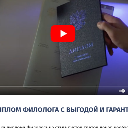
ДИПЛОМ ФИЛОЛОГА С ВЫГОДОЙ И ГАРАН
пка диплома филолога не стала пустой тратой денег, необ