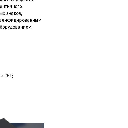
дентичного
ых знаков,
 квалифицированным
борудованием.
и СНГ;