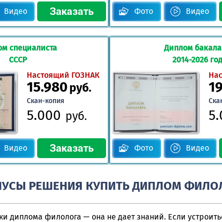
Видео
Фото
Видео
ом специалиста
Диплом бакал
СССР
2014-2026 го
Настоящий ГОЗНАК
На
15.980
1
руб.
Скан-копия
Ска
5.000
5
руб.
Видео
Фото
Видео
УСЫ РЕШЕНИЯ КУПИТЬ ДИПЛОМ ФИЛО
и диплома филолога — она не дает знаний. Если устроитьс