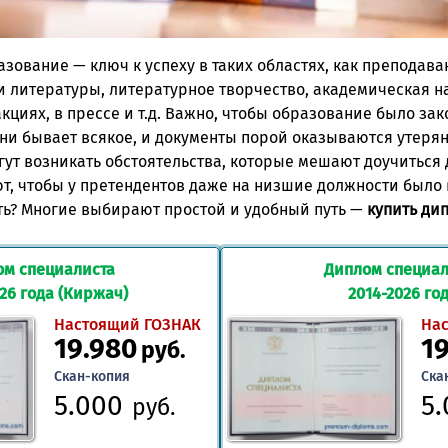
зование — ключ к успеху в таких областях, как преподава
и литературы, литературное творчество, академическая на
кциях, в прессе и т.д. Важно, чтобы образование было за
зни бывает всякое, и документы порой оказываются утеря
гут возникать обстоятельства, которые мешают доучиться 
т, чтобы у претендентов даже на низшие должности было
ть? Многие выбирают простой и удобный путь —
купить ди
ом специалиста
Диплом специал
026 года (Киржач)
2014-2026 го
Настоящий ГОЗНАК
На
19.980
1
руб.
Скан-копия
Ска
5.000
5
руб.