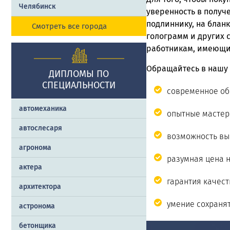
Челябинск
уверенность в получ
подлиннику, на бланк
Смотреть все города
голограмм и других 
работникам, имеющи
Обращайтесь в нашу
ДИПЛОМЫ ПО
СПЕЦИАЛЬНОСТИ
современное об
автомеханика
опытные мастер
автослесаря
возможность вып
агронома
разумная цена 
актера
гарантия качест
архитектора
умение сохраня
астронома
бетонщика