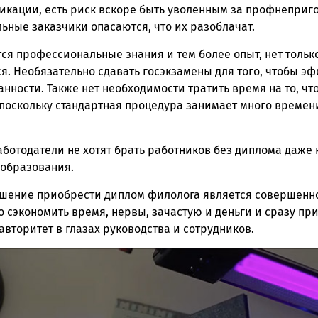
кации, есть риск вскоре быть уволенным за профнепригод
ьные заказчики опасаются, что их разоблачат.
ся профессиональные знания и тем более опыт, нет только
я. Необязательно сдавать госэкзамены для того, чтобы э
нности. Также нет необходимости тратить время на то, чт
поскольку стандартная процедура занимает много времени
аботодатели не хотят брать работников без диплома даже 
образования.
ешение приобрести диплом филолога является совершенн
 сэкономить время, нервы, зачастую и деньги и сразу при
вторитет в глазах руководства и сотрудников.