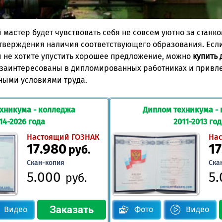
мастер будет чувствовать себя не совсем уютно за станко
тверждения наличия соответствующего образования. Если
и не хотите упустить хорошее предложение, можно
купить 
 заинтересованы в дипломированных работниках и привл
ными условиями труда.
хникума - колледжа
Диплом техникума -
14-2026 года
2011-2013 го
Настоящий ГОЗНАК
На
17.980
17
руб.
Скан-копия
Ска
5.000
5
руб.
Видео
Фото
Видео