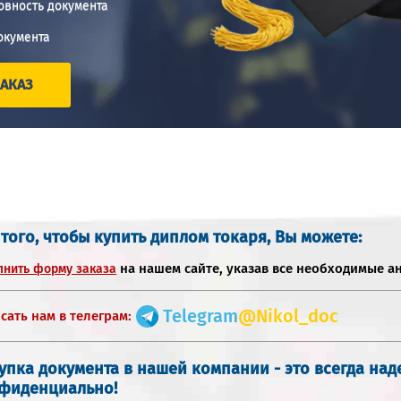
овность документа
окумента
АКАЗ
 того, чтобы купить диплом токаря, Вы можете:
на нашем сайте, указав все необходимые а
лнить форму заказа
Telegram
@Nikol_doc
сать нам в телеграм:
упка документа в нашей компании - это всегда на
фиденциально!