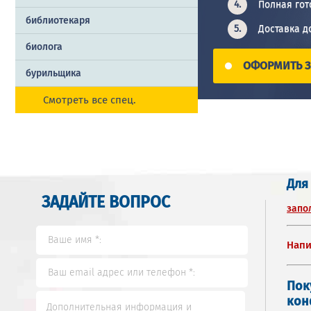
Полная гот
библиотекаря
Доставка д
биолога
ОФОРМИТЬ З
бурильщика
Смотреть все спец.
Для
ЗАДАЙТЕ ВОПРОС
запо
Напи
Пок
кон