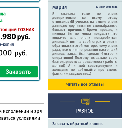
Мария
12 июня 2026 года
ища
Я сначала тоже не очень
доверительно ко всему этому
да
относилась!Я училась на вышке очень
давно,но доучиться не смогла(разные
стоящий ГОЗНАК
бывают причины)! Время прошло, и
9.980
никогда бы не могла подумать что
руб.
когда-то мне очень понадобиться
диплом..И вот на свой страх и риск я
н-копия
обратилась к этой конторе, чему очень
рада, всё отлично, реально настоящий
.000
руб.
диплом, заказ был сделан быстро и
оперативно! Поэтому выражаю свою
благодарность за возможность работы
мечты)) А и мой совет:девушки и
женщины не забывайте про смены
фамилии(замужество..)
Читать все отзывы
РАЗНОЕ
м исполнении и зря
оваться условиями
Заказать обратный звонок