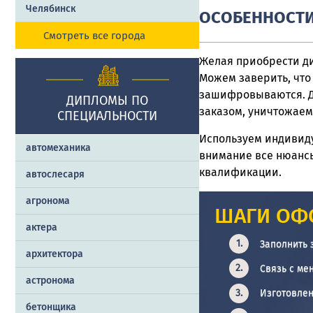
Челябинск
ОСОБЕННОСТИ
Смотреть все города
Желая приобрести ди
Можем заверить, что
зашифровываются. До
ДИПЛОМЫ ПО
заказом, уничтожаем
СПЕЦИАЛЬНОСТИ
Используем индивид
автомеханика
внимание все нюансы
квалификации.
автослесаря
агронома
ШАГИ ОФ
актера
Заполнить 
архитектора
Связь с ме
астронома
Изготовлен
бетонщика