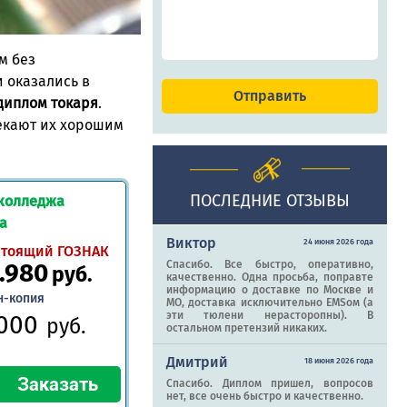
м без
 оказались в
диплом токаря
.
екают их хорошим
ПОСЛЕДНИЕ ОТЗЫВЫ
 колледжа
да
Виктор
24 июня 2026 года
стоящий ГОЗНАК
.980
Спасибо. Все быстро, оперативно,
руб.
качественно. Одна просьба, поправте
информацию о доставке по Москве и
н-копия
МО, доставка исключительно EMSом (а
эти тюлени нерасторопны). В
.000
руб.
остальном претензий никаких.
Дмитрий
18 июня 2026 года
Спасибо. Диплом пришел, вопросов
нет, все очень быстро и качественно.