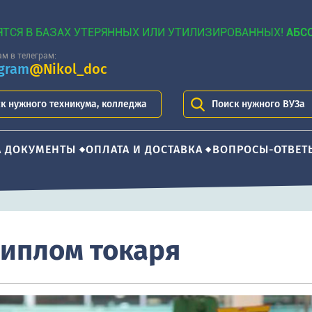
ЯТСЯ В БАЗАХ УТЕРЯННЫХ ИЛИ УТИЛИЗИРОВАННЫХ!
АБС
м в телеграм:
egram
@Nikol_doc
к нужного техникума, колледжа
Поиск нужного ВУЗа
А ДОКУМЕНТЫ
ОПЛАТА И ДОСТАВКА
ВОПРОСЫ-ОТВЕТ
диплом токаря