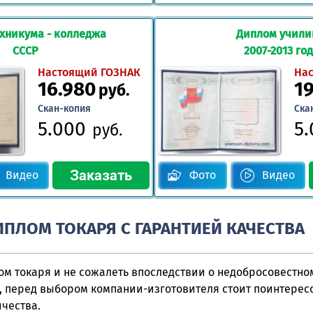
хникума - колледжа
Диплом учил
СССР
2007-2013 го
Настоящий ГОЗНАК
На
16.980
1
руб.
Скан-копия
Ска
5.000
5
руб.
Видео
Фото
Видео
ИПЛОМ ТОКАРЯ С ГАРАНТИЕЙ КАЧЕСТВА
ом токаря и не сожалеть впоследствии о недобросовестно
, перед выбором компании-изготовителя стоит поинтерес
чества.