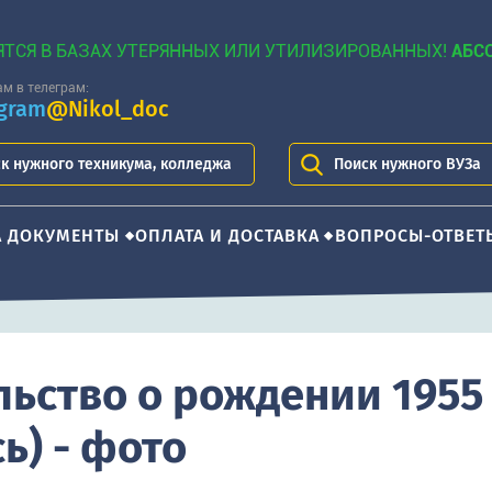
ЯТСЯ В БАЗАХ УТЕРЯННЫХ ИЛИ УТИЛИЗИРОВАННЫХ!
АБС
м в телеграм:
egram
@Nikol_doc
к нужного техникума, колледжа
Поиск нужного ВУЗа
А ДОКУМЕНТЫ
ОПЛАТА И ДОСТАВКА
ВОПРОСЫ-ОТВЕТ
льство о рождении 1955
ь) - фото