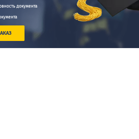
овность документа
окумента
АКАЗ