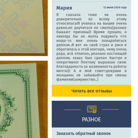
Мария
12 июня 2026 года
Я сначала тоже не очень
доверительно ко всему этому
относилась!Я училась на вышке очень
давно,но доучиться не смогла(разные
бывают причины)! Время прошло, и
никогда бы не могла подумать что
когда-то мне очень понадобиться
диплом..И вот на свой страх и риск я
обратилась к этой конторе, чему очень
рада, всё отлично, реально настоящий
диплом, заказ был сделан быстро и
оперативно! Поэтому выражаю свою
благодарность за возможность работы
мечты)) А и мой совет:девушки и
женщины не забывайте про смены
фамилии(замужество..)
Читать все отзывы
РАЗНОЕ
Заказать обратный звонок