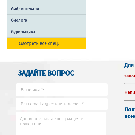
библиотекаря
биолога
бурильщика
Смотреть все спец.
Для
ЗАДАЙТЕ ВОПРОС
запо
Напи
Пок
кон