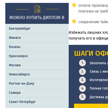
оплата производ
платежи не треб
МОЖНО КУПИТЬ ДИПЛОМ В
сохранение тай
Екатеринбург
Избежать лишних хло
Ижевск
получать его в офиц
Казань
ШАГИ ОФ
Красноярск
Заполнить 
Москва
Связь с ме
Новосибирск
Изготовлен
Ростов-на-Дону
Полная гот
Самара
Доставка д
Санкт-Петербург