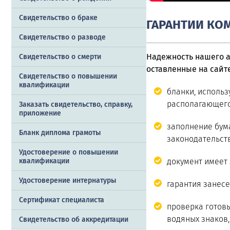
Свидетельство о браке
ГАРАНТИИ КО
Свидетельство о разводе
Надежность нашего а
Свидетельство о смерти
оставленные на сайте
Свидетельство о повышении
квалификации
бланки, использ
располагающего
Заказать cвидетельство, справку,
приложение
заполнение бум
Бланк диплома грамоты
законодательств
Удостоверение о повышении
квалификации
документ имеет 
Удостоверение интернатуры
гарантия занесе
Сертификат специалиста
проверка готовы
водяных знаков
Свидетельство об аккредитации