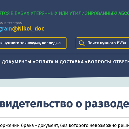
ЯТСЯ В БАЗАХ УТЕРЯННЫХ ИЛИ УТИЛИЗИРОВАННЫХ!
АБС
м в телеграм:
egram
@Nikol_doc
к нужного техникума, колледжа
Поиск нужного ВУЗа
А ДОКУМЕНТЫ
ОПЛАТА И ДОСТАВКА
ВОПРОСЫ-ОТВЕТ
видетельство о развод
торжении брака - документ, без которого невозможно реш