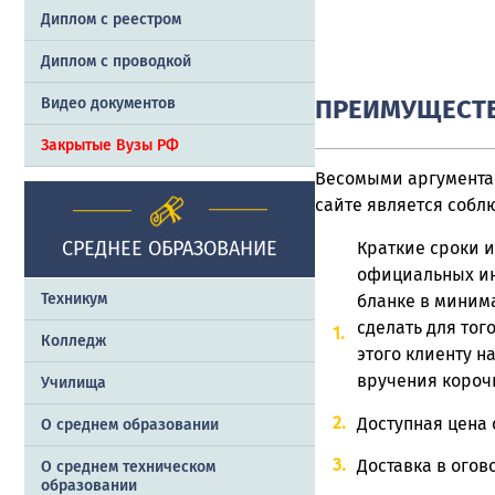
Диплом с реестром
Диплом с проводкой
ПРЕИМУЩЕСТВ
Видео документов
Закрытые Вузы РФ
Весомыми аргументам
сайте является собл
СРЕДНЕЕ ОБРАЗОВАНИЕ
Краткие сроки и
официальных ин
Техникум
бланке в минима
сделать для тог
Колледж
этого клиенту н
вручения корочк
Училища
Доступная цена 
О среднем образовании
Доставка в огов
О среднем техническом
образовании