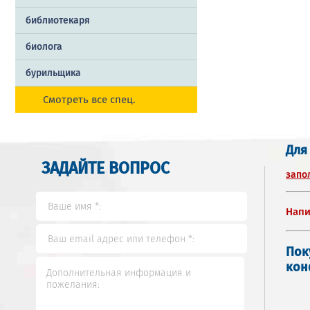
библиотекаря
биолога
бурильщика
Смотреть все спец.
Для
ЗАДАЙТЕ ВОПРОС
запо
Напи
Пок
кон