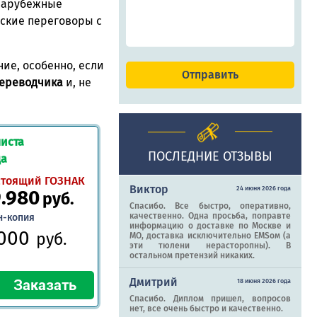
 зарубежные
ские переговоры с
ие, особенно, если
переводчика
и, не
иста
ПОСЛЕДНИЕ ОТЗЫВЫ
да
стоящий ГОЗНАК
Виктор
24 июня 2026 года
9.980
руб.
Спасибо. Все быстро, оперативно,
качественно. Одна просьба, поправте
н-копия
информацию о доставке по Москве и
.000
руб.
МО, доставка исключительно EMSом (а
эти тюлени нерасторопны). В
остальном претензий никаких.
Дмитрий
18 июня 2026 года
Спасибо. Диплом пришел, вопросов
нет, все очень быстро и качественно.