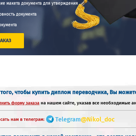
ие макета документа для утверждения
овность документа
окумента
АКАЗ
 того, чтобы купить диплом переводчика, Вы может
на нашем сайте, указав все необходимые а
лнить форму заказа
Telegram
@Nikol_doc
сать нам в телеграм: