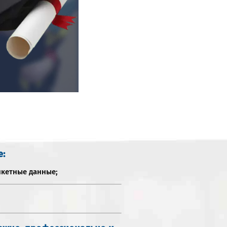
е:
нкетные данные;