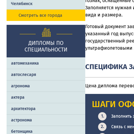
Гознак, оснащенные 
Челябинск
Заполняется нужная 
вида и размера.
Смотреть все города
Готовый документ за
указанный год выпу
государственный рее
ДИПЛОМЫ ПО
ультрафиолетовыми л
СПЕЦИАЛЬНОСТИ
автомеханика
СПЕЦИФИКА З
автослесаря
Цена диплома перево
агронома
актера
ШАГИ ОФ
архитектора
Заполнить 
астронома
Связь с ме
бетонщика