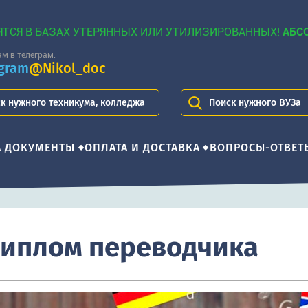
ЯТСЯ В БАЗАХ УТЕРЯННЫХ ИЛИ УТИЛИЗИРОВАННЫХ!
АБС
м в телеграм:
egram
@Nikol_doc
к нужного техникума, колледжа
Поиск нужного ВУЗа
А ДОКУМЕНТЫ
ОПЛАТА И ДОСТАВКА
ВОПРОСЫ-ОТВЕТ
диплом переводчика