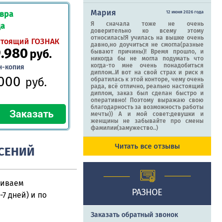
Мария
12 июня 2026 года
авра
Я сначала тоже не очень
да
доверительно ко всему этому
относилась!Я училась на вышке очень
стоящий ГОЗНАК
давно,но доучиться не смогла(разные
9.980
руб.
бывают причины)! Время прошло, и
никогда бы не могла подумать что
когда-то мне очень понадобиться
н-копия
диплом..И вот на свой страх и риск я
.000
руб.
обратилась к этой конторе, чему очень
рада, всё отлично, реально настоящий
диплом, заказ был сделан быстро и
оперативно! Поэтому выражаю свою
благодарность за возможность работы
мечты)) А и мой совет:девушки и
женщины не забывайте про смены
фамилии(замужество..)
Читать все отзывы
АСЕНИЙ
ливаем
РАЗНОЕ
7 дней) и по
Заказать обратный звонок