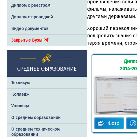
произведения велики
Диплом с реестром
фильмы, налаживать 
другими державами.
Диплом с проводкой
Хороший переводчик 
Видео документов
подкрепить знания 
Закрытые Вузы РФ
теряя времени, стро
Дипл
СРЕДНЕЕ ОБРАЗОВАНИЕ
2014-2
Техникум
Колледж
Училища
О среднем образовании
Фото
О среднем техническом
образовании