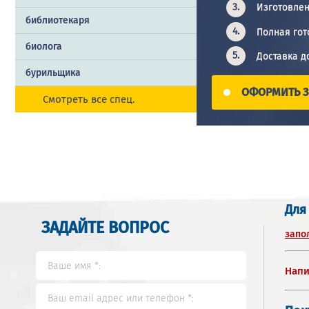
Изготовлен
библиотекаря
Полная гот
биолога
Доставка д
бурильщика
ОФОРМИТЬ З
Смотреть все спец.
Для
ЗАДАЙТЕ ВОПРОС
запо
Напи