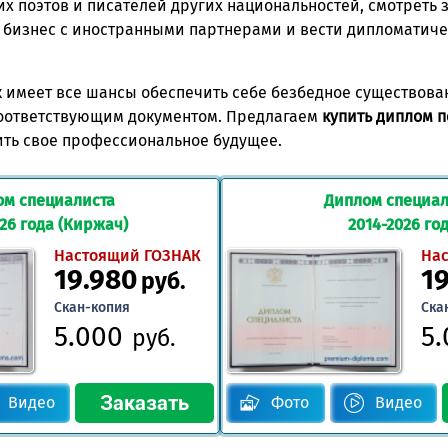
х поэтов и писателей других национальностей, смотреть
бизнес с иностранными партнерами и вести дипломатиче
имеет все шансы обеспечить себе безбедное существован
соответствующим документом. Предлагаем
купить диплом 
ить свое профессиональное будущее.
ом специалиста
Диплом специал
026 года (Киржач)
2014-2026 го
Настоящий ГОЗНАК
На
19.980
1
руб.
Скан-копия
Ска
5.000
5
руб.
Видео
Фото
Видео