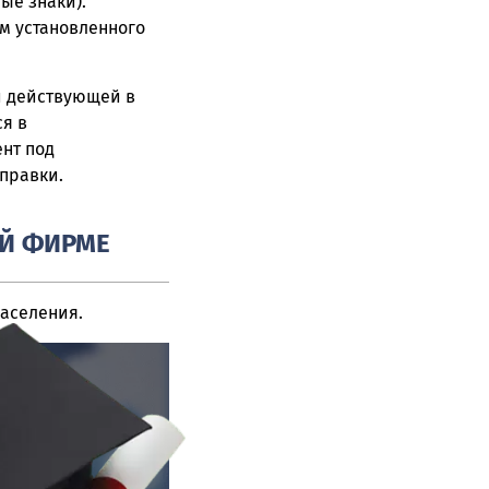
ые знаки).
м установленного
й действующей в
я в
нт под
правки.
ЕЙ ФИРМЕ
населения.