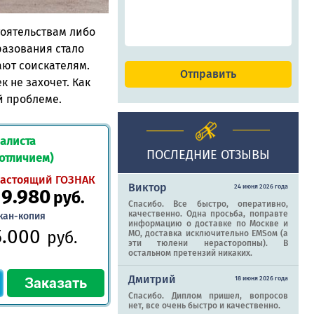
тоятельствам либо
разования стало
ают соискателям.
 не захочет. Как
й проблеме.
алиста
ПОСЛЕДНИЕ ОТЗЫВЫ
 отличием)
астоящий ГОЗНАК
Виктор
24 июня 2026 года
19.980
руб.
Спасибо. Все быстро, оперативно,
качественно. Одна просьба, поправте
кан-копия
информацию о доставке по Москве и
5.000
руб.
МО, доставка исключительно EMSом (а
эти тюлени нерасторопны). В
остальном претензий никаких.
Дмитрий
18 июня 2026 года
Спасибо. Диплом пришел, вопросов
нет, все очень быстро и качественно.