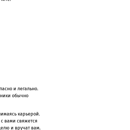
асно и легально.
дники обычно
нимаясь карьерой.
а с вами свяжется
елю и вручат вам.