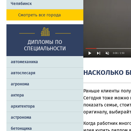
Челябинск
Смотреть все города
ДИПЛОМЫ ПО
СПЕЦИАЛЬНОСТИ
автомеханика
НАСКОЛЬКО Б
автослесаря
агронома
Раньше клиенты получ
актера
Сегодня тоже можно 
показать семье, стои
архитектора
оригиналу, выбирайт
астронома
Когда работник мног
бетонщика
идея купить диплом 