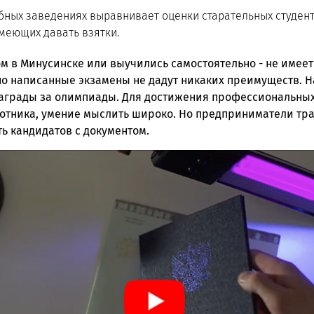
бных заведениях выравнивает оценки старательных студент
меющих давать взятки.
м в Минусинске или выучились самостоятельно - не имеет
но написанные экзамены не дадут никаких преимуществ. 
аграды за олимпиады. Для достижения профессиональных
отника, умение мыслить широко. Но предприниматели тр
 кандидатов с документом.