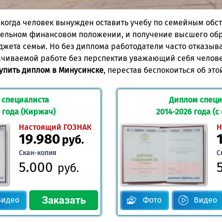
 когда человек вынужден оставить учебу по семейным обс
тельном финансовом положении, и получение высшего об
жета семьи. Но без диплома работодатели часто отказыв
ачиваемой работе без перспектив уважающий себя человек
упить диплом в Минусинске
, перестав беспокоиться об это
 специалиста
Диплом специ
 года (Киржач)
2014-2026 года (с
Настоящий ГОЗНАК
Н
19.980
руб.
Скан-копия
С
5.000
руб.
Видео
Фото
Видео