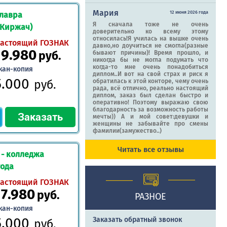
Мария
12 июня 2026 года
лавра
Я сначала тоже не очень
(Киржач)
доверительно ко всему этому
относилась!Я училась на вышке очень
астоящий ГОЗНАК
давно,но доучиться не смогла(разные
19.980
руб.
бывают причины)! Время прошло, и
никогда бы не могла подумать что
когда-то мне очень понадобиться
кан-копия
диплом..И вот на свой страх и риск я
5.000
руб.
обратилась к этой конторе, чему очень
рада, всё отлично, реально настоящий
диплом, заказ был сделан быстро и
оперативно! Поэтому выражаю свою
благодарность за возможность работы
мечты)) А и мой совет:девушки и
женщины не забывайте про смены
фамилии(замужество..)
Читать все отзывы
 - колледжа
года
астоящий ГОЗНАК
17.980
руб.
РАЗНОЕ
кан-копия
5.000
Заказать обратный звонок
руб.