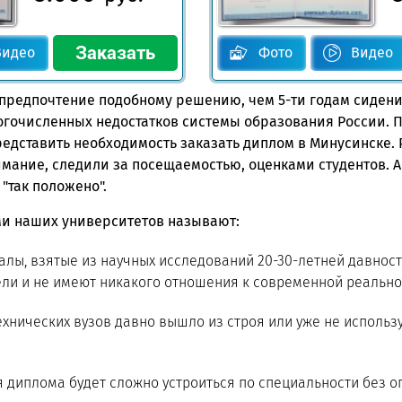
Видео
Фото
Видео
предпочтение подобному решению, чем 5-ти годам сидения
огочисленных недостатков системы образования России. 
редставить необходимость заказать диплом в Минусинске.
мание, следили за посещаемостью, оценками студентов. А
 "так положено".
и наших университетов называют:
лы, взятые из научных исследований 20-30-летней давност
ли и не имеют никакого отношения к современной реально
хнических вузов давно вышло из строя или уже не использ
 диплома будет сложно устроиться по специальности без о