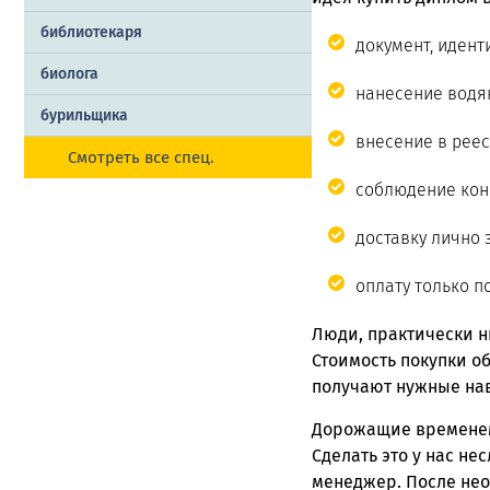
библиотекаря
документ, идент
биолога
нанесение водян
бурильщика
внесение в реес
Смотреть все спец.
соблюдение кон
доставку лично 
оплату только п
Люди, практически н
Стоимость покупки о
получают нужные нав
Дорожащие временем 
Сделать это у нас не
менеджер. После нео