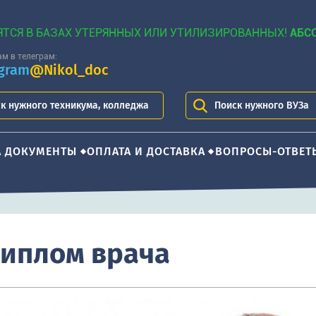
ЯТСЯ В БАЗАХ УТЕРЯННЫХ ИЛИ УТИЛИЗИРОВАННЫХ!
АБС
м в телеграм:
egram
@Nikol_doc
к нужного техникума, колледжа
Поиск нужного ВУЗа
А ДОКУМЕНТЫ
ОПЛАТА И ДОСТАВКА
ВОПРОСЫ-ОТВЕТ
диплом врача