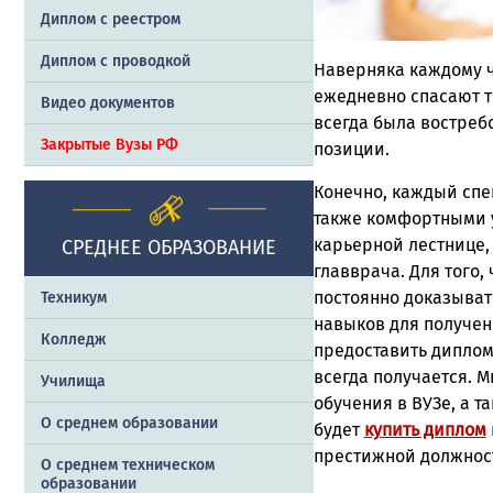
Диплом с реестром
Диплом с проводкой
Наверняка каждому ч
ежедневно спасают т
Видео документов
всегда была востреб
Закрытые Вузы РФ
позиции.
Конечно, каждый спе
также комфортными у
карьерной лестнице, 
СРЕДНЕЕ ОБРАЗОВАНИЕ
главврача. Для того
постоянно доказыват
Техникум
навыков для получени
Колледж
предоставить диплом
всегда получается. М
Училища
обучения в ВУЗе, а 
О среднем образовании
будет
купить диплом
престижной должност
О среднем техническом
образовании