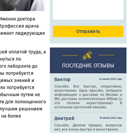
 Именно доктора
 Профессия врача
занимает лидирующие
ей оплатой труда, а
нуться по
ПОСЛЕДНИЕ ОТЗЫВЫ
ого лаборанта до
ны потребуется
Виктор
24 июня 2026 года
димых знаний и
Спасибо. Все быстро, оперативно,
аях потребуется
качественно. Одна просьба, поправте
обычным путем не
информацию о доставке по Москве и
МО, доставка исключительно EMSом (а
тв для полноценного
эти тюлени нерасторопны). В
остальном претензий никаких.
ае лучшим решением
 на более
Дмитрий
18 июня 2026 года
Спасибо. Диплом пришел, вопросов
нет, все очень быстро и качественно.