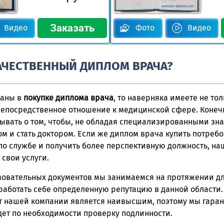
Видео
Фото
Видео
КАЧЕСТВЕННЫЙ ДИПЛОМ ВРАЧА?
ваны в
покупке диплома врача
, то наверняка имеете не то
 непосредственное отношение к медицинской сфере. Конечн
ывать о том, чтобы, не обладая специализированными зн
м и стать доктором. Если же диплом врача купить потребо
по службе и получить более перспективную должность, на
свои услуги.
зовательных документов мы занимаемся на протяжении д
работать себе определенную репутацию в данной области. 
т нашей компании является наивысшим, поэтому мы гаран
дет по необходимости проверку подлинности.