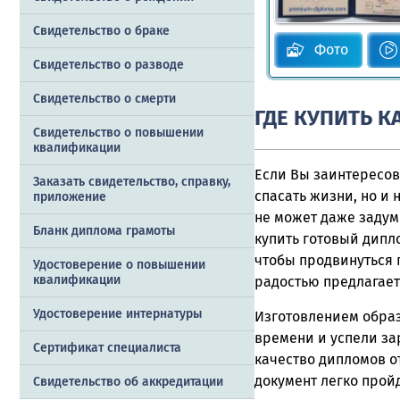
Свидетельство о браке
Фото
Свидетельство о разводе
Свидетельство о смерти
ГДЕ КУПИТЬ 
Свидетельство о повышении
квалификации
Если Вы заинтересо
Заказать cвидетельство, справку,
спасать жизни, но и
приложение
не может даже задум
Бланк диплома грамоты
купить готовый дипло
чтобы продвинуться 
Удостоверение о повышении
квалификации
радостью предлагает 
Удостоверение интернатуры
Изготовлением обра
времени и успели за
Сертификат специалиста
качество дипломов о
документ легко прой
Свидетельство об аккредитации