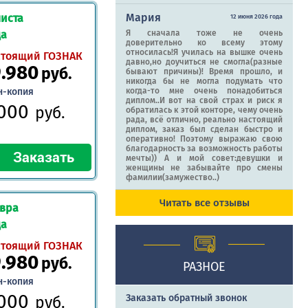
Мария
иста
12 июня 2026 года
да
Я сначала тоже не очень
доверительно ко всему этому
относилась!Я училась на вышке очень
стоящий ГОЗНАК
давно,но доучиться не смогла(разные
9.980
руб.
бывают причины)! Время прошло, и
никогда бы не могла подумать что
н-копия
когда-то мне очень понадобиться
диплом..И вот на свой страх и риск я
.000
руб.
обратилась к этой конторе, чему очень
рада, всё отлично, реально настоящий
диплом, заказ был сделан быстро и
оперативно! Поэтому выражаю свою
благодарность за возможность работы
мечты)) А и мой совет:девушки и
женщины не забывайте про смены
фамилии(замужество..)
Читать все отзывы
авра
да
стоящий ГОЗНАК
9.980
руб.
РАЗНОЕ
н-копия
.000
Заказать обратный звонок
руб.