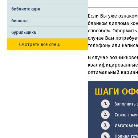
библиотекаря
Если Вы уже ознаком
биолога
бланком диплома кон
способом. Оформить 
бурильщика
случае Вам потребуе
Смотреть все спец.
телефону или написа
В случае возникнове
квалифицированные с
оптимальный вариант
ШАГИ ОФ
Заполнить 
Связь с ме
Изготовлен
Полная гот