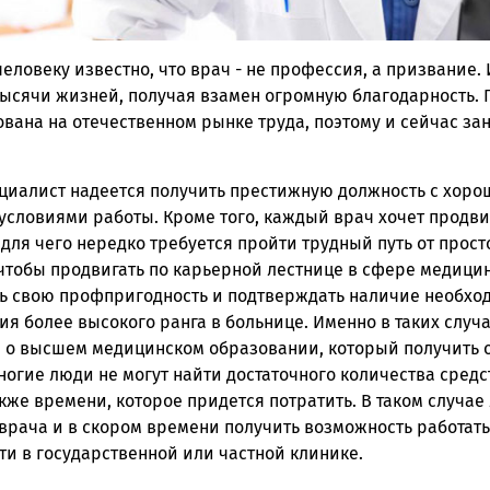
еловеку известно, что врач - не профессия, а призвание.
ысячи жизней, получая взамен огромную благодарность.
ована на отечественном рынке труда, поэтому и сейчас 
циалист надеется получить престижную должность с хорош
словиями работы. Кроме того, каждый врач хочет продви
для чего нередко требуется пройти трудный путь от прост
, чтобы продвигать по карьерной лестнице в сфере медици
ь свою профпригодность и подтверждать наличие необхо
я более высокого ранга в больнице. Именно в таких случ
 о высшем медицинском образовании, который получить 
ногие люди не могут найти достаточного количества средс
также времени, которое придется потратить. В таком случ
врача и в скором времени получить возможность работать
и в государственной или частной клинике.