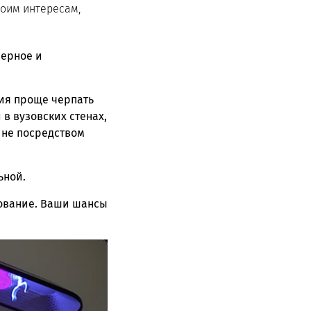
воим интересам,
верное и
ия проще черпать
в вузовских стенах,
 не посредством
ьной.
ование. Ваши шансы