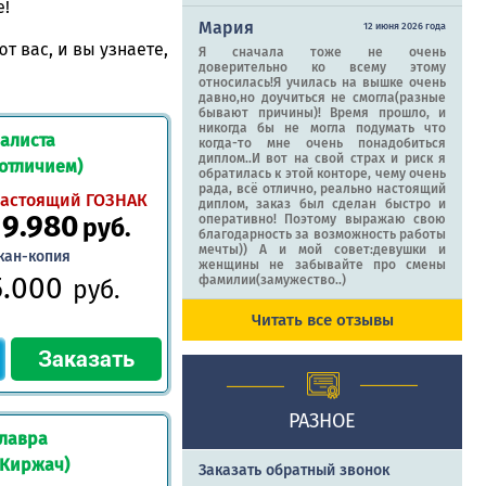
е!
Мария
12 июня 2026 года
 вас, и вы узнаете,
Я сначала тоже не очень
доверительно ко всему этому
относилась!Я училась на вышке очень
давно,но доучиться не смогла(разные
бывают причины)! Время прошло, и
никогда бы не могла подумать что
алиста
когда-то мне очень понадобиться
диплом..И вот на свой страх и риск я
 отличием)
обратилась к этой конторе, чему очень
рада, всё отлично, реально настоящий
астоящий ГОЗНАК
диплом, заказ был сделан быстро и
19.980
оперативно! Поэтому выражаю свою
руб.
благодарность за возможность работы
мечты)) А и мой совет:девушки и
кан-копия
женщины не забывайте про смены
5.000
фамилии(замужество..)
руб.
Читать все отзывы
РАЗНОЕ
лавра
(Киржач)
Заказать обратный звонок