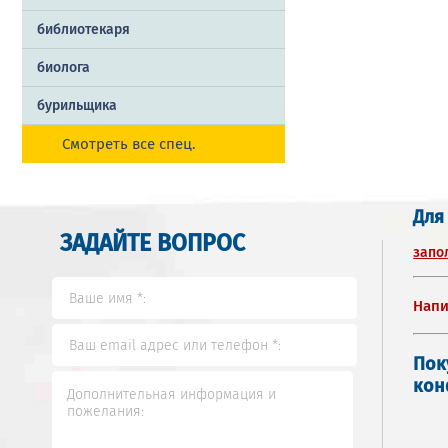
библиотекаря
биолога
бурильщика
Смотреть все спец.
Для
ЗАДАЙТЕ ВОПРОС
запо
Напи
Пок
кон