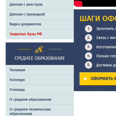
Диплом с реестром
Диплом с проводкой
ШАГИ ОФ
Видео документов
Заполнить 
Закрытые Вузы РФ
Связь с ме
Изготовлен
Полная гот
СРЕДНЕЕ ОБРАЗОВАНИЕ
Доставка д
Техникум
ОФОРМИТЬ З
Колледж
Училища
О среднем образовании
О среднем техническом
образовании