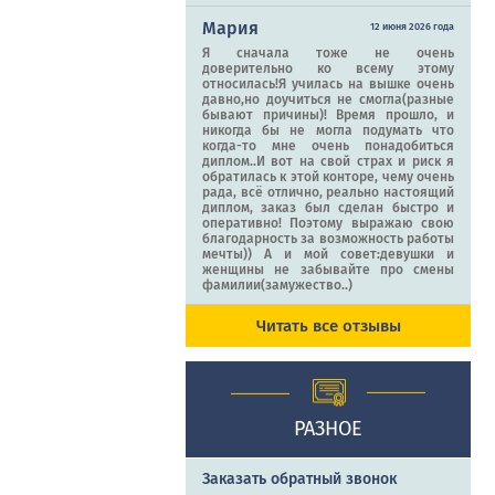
Мария
12 июня 2026 года
Я сначала тоже не очень
доверительно ко всему этому
относилась!Я училась на вышке очень
давно,но доучиться не смогла(разные
бывают причины)! Время прошло, и
никогда бы не могла подумать что
когда-то мне очень понадобиться
диплом..И вот на свой страх и риск я
обратилась к этой конторе, чему очень
рада, всё отлично, реально настоящий
диплом, заказ был сделан быстро и
оперативно! Поэтому выражаю свою
благодарность за возможность работы
мечты)) А и мой совет:девушки и
женщины не забывайте про смены
фамилии(замужество..)
Читать все отзывы
РАЗНОЕ
Заказать обратный звонок