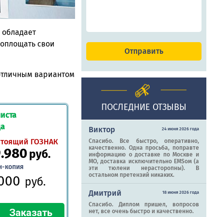
 обладает
воплощать свои
 отличным вариантом
ПОСЛЕДНИЕ ОТЗЫВЫ
иста
да
Виктор
24 июня 2026 года
стоящий ГОЗНАК
Спасибо. Все быстро, оперативно,
качественно. Одна просьба, поправте
9.980
руб.
информацию о доставке по Москве и
МО, доставка исключительно EMSом (а
н-копия
эти тюлени нерасторопны). В
остальном претензий никаких.
.000
руб.
Дмитрий
18 июня 2026 года
Спасибо. Диплом пришел, вопросов
нет, все очень быстро и качественно.