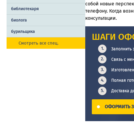
собой новые перспек
библиотекаря
телефону. Когда воз
консультации.
биолога
бурильщика
ШАГИ ОФ
Смотреть все спец.
Заполнить 
Связь с ме
Изготовлен
Полная гот
Доставка д
ОФОРМИТЬ З