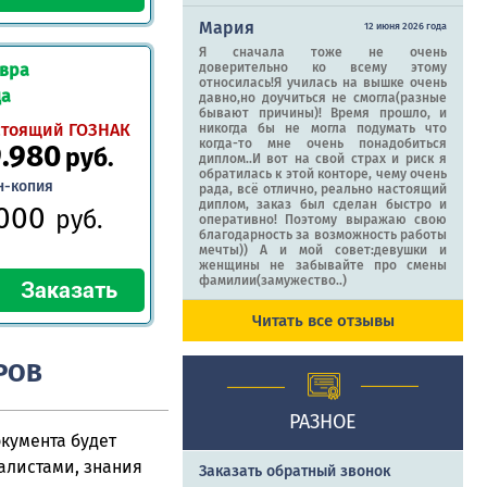
Мария
12 июня 2026 года
Я сначала тоже не очень
авра
доверительно ко всему этому
относилась!Я училась на вышке очень
да
давно,но доучиться не смогла(разные
бывают причины)! Время прошло, и
стоящий ГОЗНАК
никогда бы не могла подумать что
когда-то мне очень понадобиться
9.980
руб.
диплом..И вот на свой страх и риск я
обратилась к этой конторе, чему очень
н-копия
рада, всё отлично, реально настоящий
диплом, заказ был сделан быстро и
.000
руб.
оперативно! Поэтому выражаю свою
благодарность за возможность работы
мечты)) А и мой совет:девушки и
женщины не забывайте про смены
фамилии(замужество..)
Читать все отзывы
РОВ
РАЗНОЕ
кумента будет
алистами, знания
Заказать обратный звонок