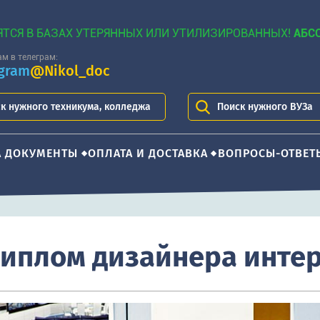
ЯТСЯ В БАЗАХ УТЕРЯННЫХ ИЛИ УТИЛИЗИРОВАННЫХ!
АБС
м в телеграм:
egram
@Nikol_doc
к нужного техникума, колледжа
Поиск нужного ВУЗа
А ДОКУМЕНТЫ
ОПЛАТА И ДОСТАВКА
ВОПРОСЫ-ОТВЕТ
диплом дизайнера инте