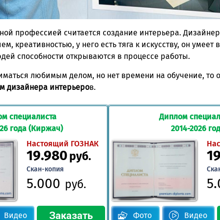
ной профессией считается создание интерьера. Дизайнер
 креативностью, у него есть тяга к искусству, он умеет 
юдей способности открываются в процессе работы.
иматься любимым делом, но нет времени на обучение, то
ом дизайнера интерьеро
в.
ом специалиста
Диплом специал
026 года (Киржач)
2014-2026 го
Настоящий ГОЗНАК
На
19.980
1
руб.
Скан-копия
Ска
5.000
5
руб.
Видео
Фото
Видео