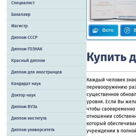
Специалист
Бакалавр
Магистр
Фото
Диплом СССР
Диплом ГОЗНАК
Купить 
Красный диплом
Диплом для иностранцев
Каждый человек знает
Кандидат наук
перевооружению разл
существенное обновл
Доктор наук
уровня. Если Вы жела
Диплом ВУЗа
чтобы своевременно 
отношении собственн
Диплом института
который обеспечива
Диплом университета
учреждении в полной