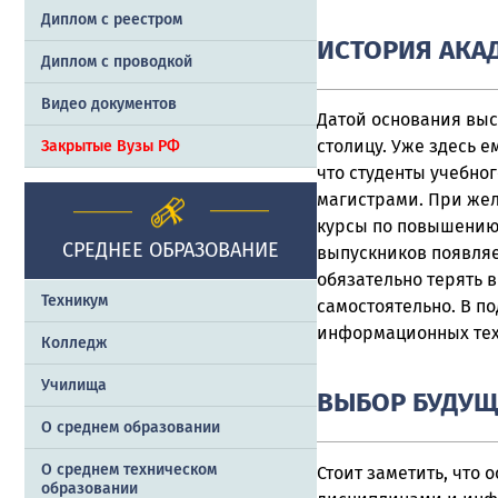
Диплом с реестром
ИСТОРИЯ АКА
Диплом с проводкой
Видео документов
Датой основания выст
столицу. Уже здесь ем
Закрытые Вузы РФ
что студенты учебно
магистрами. При же
курсы по повышению 
СРЕДНЕЕ ОБРАЗОВАНИЕ
выпускников появляе
обязательно терять 
Техникум
самостоятельно. В п
информационных тех
Колледж
Училища
ВЫБОР БУДУЩ
О среднем образовании
О среднем техническом
Стоит заметить, что
образовании