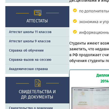
дисциплинами и инф
по дополнитель
АТТЕСТАТЫ
экономика и упр
Аттестат школы 11 классов
информационные
Аттестат школы 9 классов
Студенты имеют возм
заметить, что недав
Справка об обучении
в РФ продолжает счи
Справка-вызов на сессию
обучения студенты п
Академическая справка
Дипло
2014
СВИДЕТЕЛЬСТВА И
ДР. ДОКУМЕНТЫ
Свидетельство о рождении