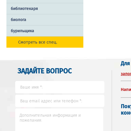
библиотекаря
биолога
бурильщика
Смотреть все спец.
Для
ЗАДАЙТЕ ВОПРОС
запо
Напи
Пок
кон