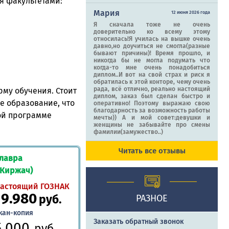
я факультетами:
Мария
12 июня 2026 года
Я сначала тоже не очень
доверительно ко всему этому
относилась!Я училась на вышке очень
давно,но доучиться не смогла(разные
бывают причины)! Время прошло, и
никогда бы не могла подумать что
когда-то мне очень понадобиться
диплом..И вот на свой страх и риск я
обратилась к этой конторе, чему очень
рада, всё отлично, реально настоящий
му обучения. Стоит
диплом, заказ был сделан быстро и
е образование, что
оперативно! Поэтому выражаю свою
благодарность за возможность работы
ой программе
мечты)) А и мой совет:девушки и
женщины не забывайте про смены
фамилии(замужество..)
Читать все отзывы
лавра
(Киржач)
астоящий ГОЗНАК
19.980
руб.
РАЗНОЕ
кан-копия
Заказать обратный звонок
5.000
руб.