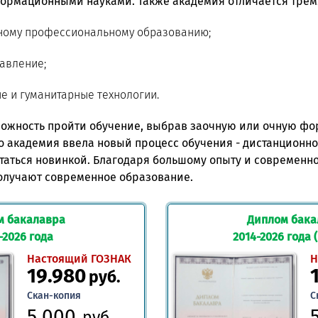
ормационными науками. Также академия отличается трем
ному профессиональному образованию;
авление;
 и гуманитарные технологии.
ожность пройти обучение, выбрав заочную или очную фор
но академия ввела новый процесс обучения - дистанционно
таться новинкой. Благодаря большому опыту и современн
олучают современное образование.
м бакалавра
Диплом бака
-2026 года
2014-2026 года 
Настоящий ГОЗНАК
Н
19.980
руб.
Скан-копия
С
5.000
руб.