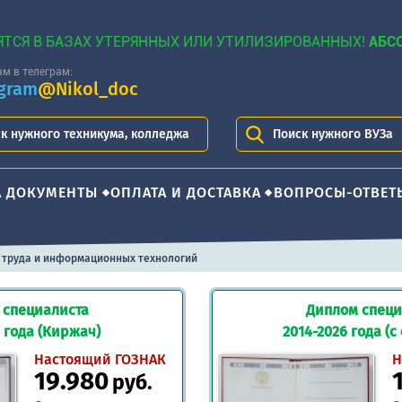
ЯТСЯ В БАЗАХ УТЕРЯННЫХ ИЛИ УТИЛИЗИРОВАННЫХ!
АБС
м в телеграм:
egram
@Nikol_doc
к нужного техникума, колледжа
Поиск нужного ВУЗа
А ДОКУМЕНТЫ
ОПЛАТА И ДОСТАВКА
ВОПРОСЫ-ОТВЕТ
 труда и информационных технологий
 специалиста
Диплом специ
 года (Киржач)
2014-2026 года (с
Настоящий ГОЗНАК
Н
19.980
руб.