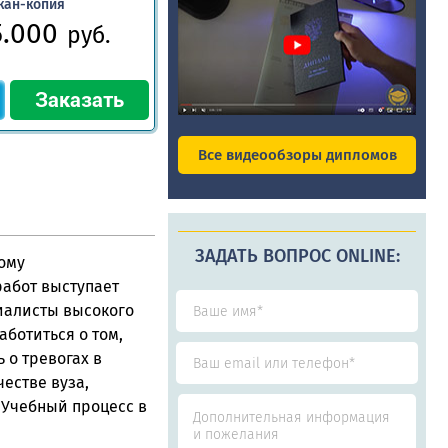
кан-копия
5.000
руб.
Все видеообзоры дипломов
ЗАДАТЬ ВОПРОС ONLINE:
кому
абот выступает
иалисты высокого
аботиться о том,
 о тревогах в
естве вуза,
 Учебный процесс в