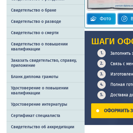
Свидетельство о браке
Фото
Свидетельство о разводе
Свидетельство о смерти
ШАГИ ОФ
Свидетельство о повышении
квалификации
Заполнить 
Заказать cвидетельство, справку,
Связь с ме
приложение
Изготовлен
Бланк диплома грамоты
Полная гот
Удостоверение о повышении
квалификации
Доставка д
Удостоверение интернатуры
ОФОРМИТЬ З
Сертификат специалиста
Свидетельство об аккредитации