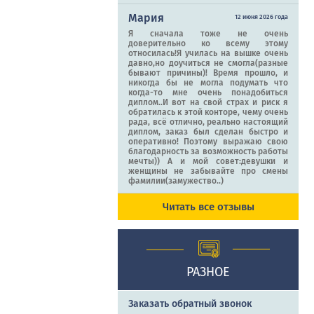
Мария
12 июня 2026 года
Я сначала тоже не очень
доверительно ко всему этому
относилась!Я училась на вышке очень
давно,но доучиться не смогла(разные
бывают причины)! Время прошло, и
никогда бы не могла подумать что
когда-то мне очень понадобиться
диплом..И вот на свой страх и риск я
обратилась к этой конторе, чему очень
рада, всё отлично, реально настоящий
диплом, заказ был сделан быстро и
оперативно! Поэтому выражаю свою
благодарность за возможность работы
мечты)) А и мой совет:девушки и
женщины не забывайте про смены
фамилии(замужество..)
Читать все отзывы
РАЗНОЕ
Заказать обратный звонок