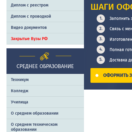
ШАГИ ОФ
Диплом с реестром
Диплом с проводкой
Заполнить 
Видео документов
Связь с ме
Закрытые Вузы РФ
Изготовлен
Полная гот
Доставка д
СРЕДНЕЕ ОБРАЗОВАНИЕ
ОФОРМИТЬ З
Техникум
Колледж
Училища
О среднем образовании
О среднем техническом
образовании