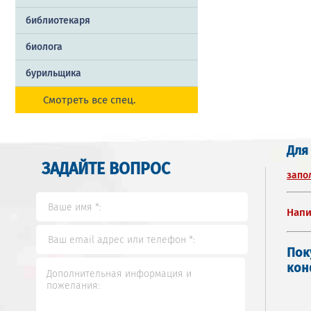
библиотекаря
биолога
бурильщика
Смотреть все спец.
Для
ЗАДАЙТЕ ВОПРОС
запо
Напи
Пок
кон