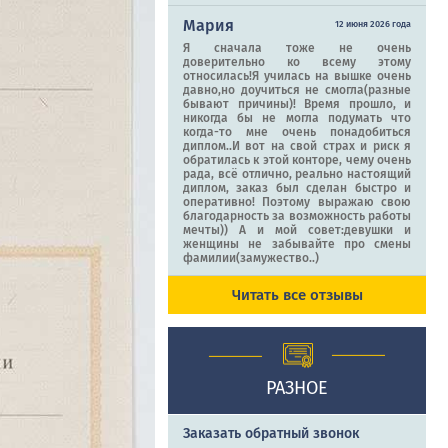
Мария
12 июня 2026 года
Я сначала тоже не очень
доверительно ко всему этому
относилась!Я училась на вышке очень
давно,но доучиться не смогла(разные
бывают причины)! Время прошло, и
никогда бы не могла подумать что
когда-то мне очень понадобиться
диплом..И вот на свой страх и риск я
обратилась к этой конторе, чему очень
рада, всё отлично, реально настоящий
диплом, заказ был сделан быстро и
оперативно! Поэтому выражаю свою
благодарность за возможность работы
мечты)) А и мой совет:девушки и
женщины не забывайте про смены
фамилии(замужество..)
Читать все отзывы
РАЗНОЕ
Заказать обратный звонок