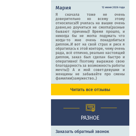
Мария
12 июня 2026 года
Я сначала тоже не очень
доверительно ко всему этому
относилась!Я училась на вышке очень
давно,но доучиться не смогла(разные
бывают причины)! Время прошло, и
никогда бы не могла подумать что
когда-то мне очень понадобиться
диплом..И вот на свой страх и риск я
обратилась к этой конторе, чему очень
рада, всё отлично, реально настоящий
диплом, заказ был сделан быстро и
оперативно! Поэтому выражаю свою
благодарность за возможность работы
мечты)) А и мой совет:девушки и
женщины не забывайте про смены
фамилии(замужество..)
Читать все отзывы
РАЗНОЕ
Заказать обратный звонок