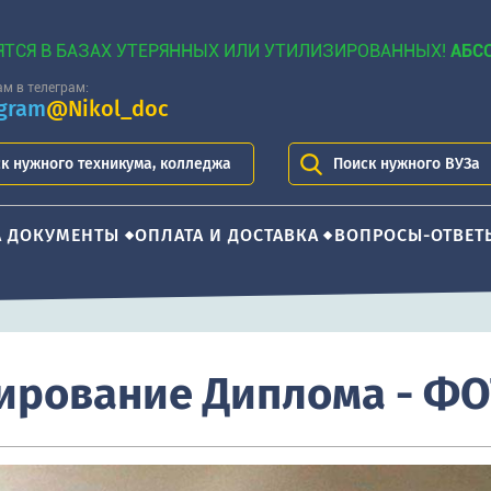
ЯТСЯ В БАЗАХ УТЕРЯННЫХ ИЛИ УТИЛИЗИРОВАННЫХ!
АБС
м в телеграм:
egram
@Nikol_doc
к нужного техникума, колледжа
Поиск нужного ВУЗа
А ДОКУМЕНТЫ
ОПЛАТА И ДОСТАВКА
ВОПРОСЫ-ОТВЕТ
ирование Диплома - Ф