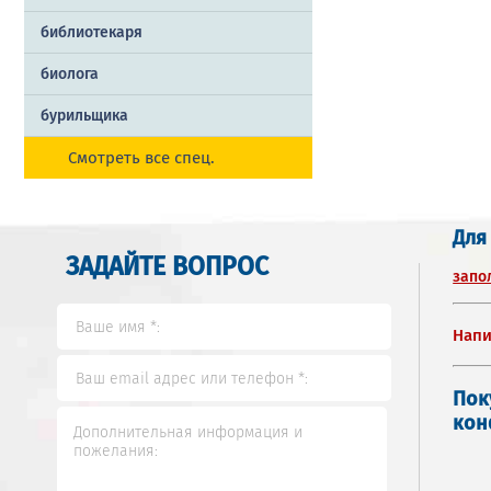
библиотекаря
биолога
бурильщика
Смотреть все спец.
Для
ЗАДАЙТЕ ВОПРОС
запо
Напи
Пок
кон