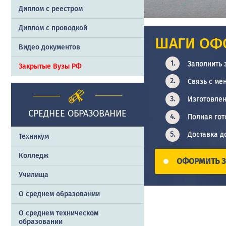
Диплом с реестром
Диплом с проводкой
ШАГИ ОФ
Видео документов
Заполнить 
Закрытые Вузы РФ
Связь с ме
Изготовлен
СРЕДНЕЕ ОБРАЗОВАНИЕ
Полная гот
Доставка д
Техникум
Колледж
ОФОРМИТЬ З
Училища
О среднем образовании
О среднем техническом
образовании